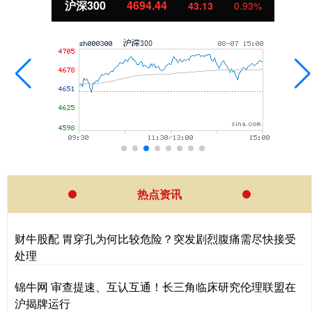
北证50
1134.24
3
0.93%
11.3
热点资讯
财牛股配 胃穿孔为何比较危险？突发剧烈腹痛需尽快接受
处理
锦牛网 审查提速、互认互通！长三角临床研究伦理联盟在
沪揭牌运行