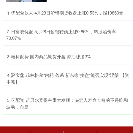
​优配合伙人 4月23日沪铝期货收盘上涨0.53%，报19860元
1
​日富农优配 5月28日侨银转债上涨0.85%，转股溢价率
2
70.07%
​峪科配资 国内商品期货开盘 原油涨逾2%
3
​聚宝盆 菲林格尔“内耗”落幕 新东家“接盘”能否实现“涅槃”【资
4
本滩】
​亿配资 诺贝尔奖得主重大发现：决定人寿命长短的不是吃和
5
运动，而是…