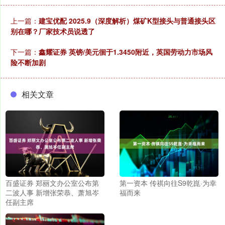
上一篇：
建宝优配 2025.9（深度解析）煤矿K型接头与普通接头区
别在哪？厂家技术员说透了
下一篇：
鑫耀证券 英镑/美元徊于1.3450附近，英国劳动力市场风
险不断加剧
相关文章
百盛证券 郑丽文办公室公布第
第一资本 传祺向往S9乾崑·为幸
二波人事 新增张荣恭、萧旭岑
福而来
任副主席