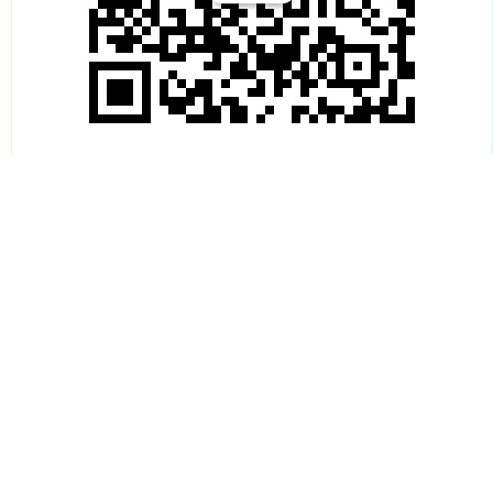
推荐资讯
红领金服 长江有色：美指走弱及印尼控供镍
价续强 20日镍价或上涨
​优配合伙人 4月23日沪铝期货收盘上涨0.53%，报19860元
1