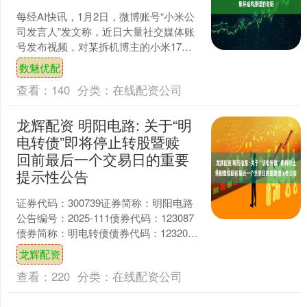
每经AI快讯，1月2日，微博账号“小米公
司发言人”发文称，近日大量社交媒体账
号发布视频，对某拆机博主的小米17
Ultra徕卡版拆机内容断章取义、歪曲解
数魅优配
读，称“....
查看：
140
分类：
在线配资公司
龙辉配资 明阳电路: 关于“明
电转债”即将停止转股暨赎
回前最后一个交易日的重要
提示性公告
证券代码：300739证券简称：明阳电路
公告编号：2025-111债券代码：123087
债券简称：明电转债债券代码：123203
债券简称：明电转02深圳明阳电路....
龙辉配资
查看：
220
分类：
在线配资公司