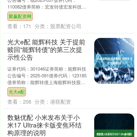
110082债券简称：宏发转债宏发科技股
份有限公司关于实施“宏发转债”赎回暨摘
聚赢配资网
牌的....
查看：
171
分类：
股票配资公司
光大e配 能辉科技 关于提前
赎回“能辉转债”的第三次提
示性公告
证券代码：301046证券简称：能辉科技
公告编号：2025-091债券代码：123185
债券简称：能辉转债上海能辉科技股份
有限公司本公司及董事会全体成员保证
光大e配
信息....
查看：
208
分类：
港联配资
数魅优配 小米发布关于小
米17 Ultra徕卡版变焦环结
构原理的说明