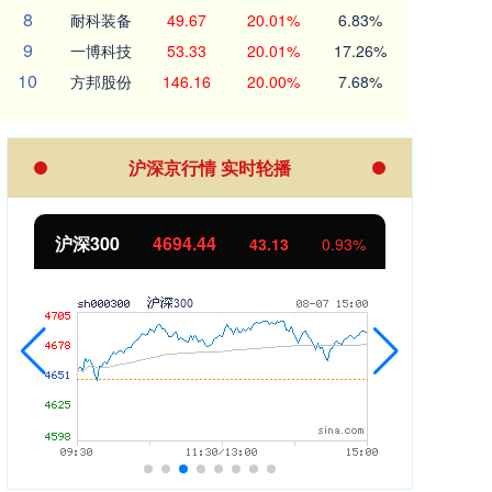
8
耐科装备
49.67
20.01%
6.83%
9
一博科技
53.33
20.01%
17.26%
10
方邦股份
146.16
20.00%
7.68%
沪深京行情 实时轮播
北证50
1134.24
创业
11.37
1.01%