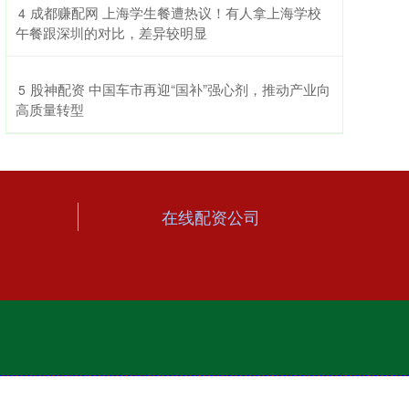
​成都赚配网 上海学生餐遭热议！有人拿上海学校
4
午餐跟深圳的对比，差异较明显
​股神配资 中国车市再迎“国补”强心剂，推动产业向
5
高质量转型
在线配资公司