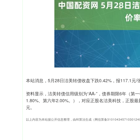
深证成指
14311.01
39.68
1.02%
200.89
本站消息，5月28日洁美转债收盘下跌0.42%，报117.1元/
资料显示，洁美转债信用级别为“AA-”，债券期限6年（第一年0
1.80%、第六年2.00%。），对应正股名洁美科技，正股最新
元。
以上内容为本站据公开信息整理，由AI算法生成（网信算备3101043457103012