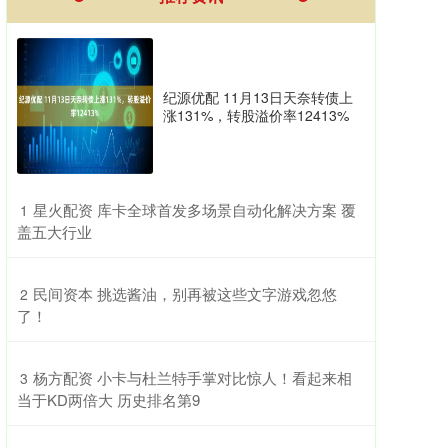
纪源优配 11月13日天奈转债上
涨131%，转股溢价率12413%
​星火配资 库卡全球首发多场景自动化解决方案 覆
1
盖五大行业
​民间资本 挑选酱油，别再被这些文字游戏忽悠
2
了！
​杨方配资 小卡与杜兰特手掌对比惊人！看起来相
3
当于KD两倍大 历史排名第9