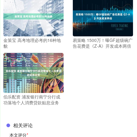
金策宝 高考地理必考的16种地
易策略 1500万！曝GF超级碗广
貌
告花费是《Z-A》开发成本两倍
伯乐配资 浦发银行南宁分行成
功落地个人消费贷款贴息业务
相关评论
本文评分
*