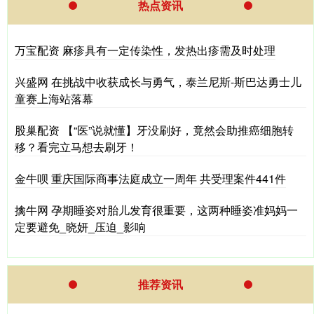
热点资讯
万宝配资 麻疹具有一定传染性，发热出疹需及时处理
兴盛网 在挑战中收获成长与勇气，泰兰尼斯-斯巴达勇士儿
童赛上海站落幕
股巢配资 【“医”说就懂】牙没刷好，竟然会助推癌细胞转
移？看完立马想去刷牙！
金牛呗 重庆国际商事法庭成立一周年 共受理案件441件
擒牛网 孕期睡姿对胎儿发育很重要，这两种睡姿准妈妈一
定要避免_晓妍_压迫_影响
推荐资讯