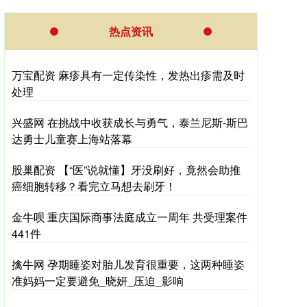
热点资讯
万宝配资 麻疹具有一定传染性，发热出疹需及时
处理
兴盛网 在挑战中收获成长与勇气，泰兰尼斯-斯巴
达勇士儿童赛上海站落幕
股巢配资 【“医”说就懂】牙没刷好，竟然会助推
癌细胞转移？看完立马想去刷牙！
金牛呗 重庆国际商事法庭成立一周年 共受理案件
441件
擒牛网 孕期睡姿对胎儿发育很重要，这两种睡姿
准妈妈一定要避免_晓妍_压迫_影响