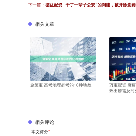
下一篇：
德益配资 “干了一辈子公安”的闵建，被开除党
相关文章
金策宝 高考地理必考的16种地貌
万宝配资 麻
热出疹需及时
相关评论
本文评分
*