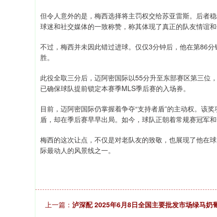
但令人意外的是，梅西选择将主罚权交给苏亚雷斯。后者稳
球迷和社交媒体的一致称赞，称其体现了真正的队友情谊和
不过，梅西并未因此错过进球。仅仅3分钟后，他在第86分
胜。
此役全取三分后，迈阿密国际以55分升至东部赛区第三位
已确保球队提前锁定本赛季MLS季后赛的入场券。
目前，迈阿密国际仍掌握着争夺“支持者盾”的主动权。该
盾，却在季后赛早早出局。如今，球队正朝着常规赛冠军和
梅西的这次让点，不仅是对老队友的致敬，也展现了他在球
际最动人的风景线之一。
上一篇：
泸深配 2025年6月8日全国主要批发市场绿马