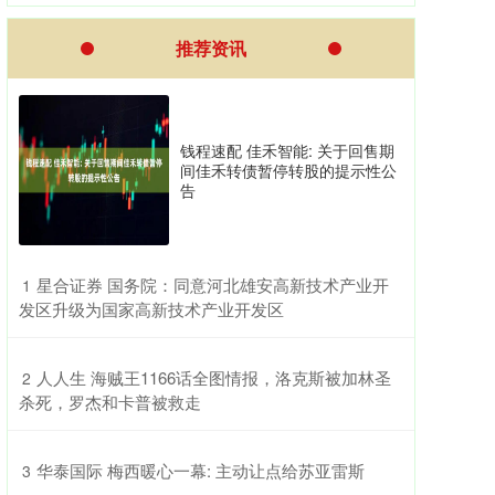
推荐资讯
钱程速配 佳禾智能: 关于回售期
间佳禾转债暂停转股的提示性公
告
​星合证券 国务院：同意河北雄安高新技术产业开
1
发区升级为国家高新技术产业开发区
​人人生 海贼王1166话全图情报，洛克斯被加林圣
2
杀死，罗杰和卡普被救走
​华泰国际 梅西暖心一幕: 主动让点给苏亚雷斯
3