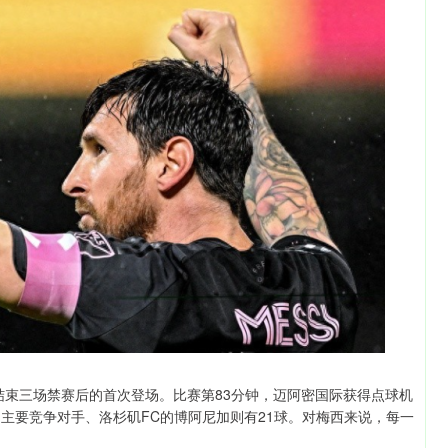
斯结束三场禁赛后的首次登场。比赛第83分钟，迈阿密国际获得点球机
主要竞争对手、洛杉矶FC的博阿尼加则有21球。对梅西来说，每一