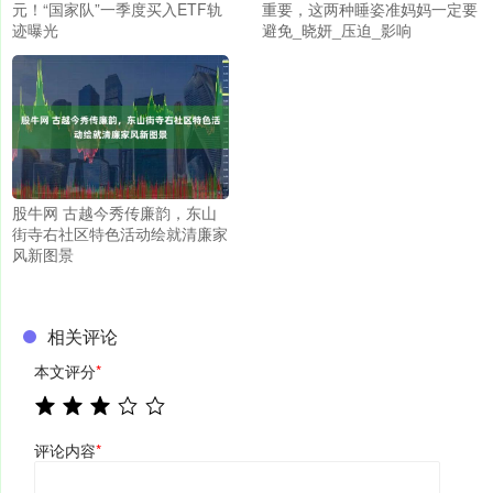
元！“国家队”一季度买入ETF轨
重要，这两种睡姿准妈妈一定要
迹曝光
避免_晓妍_压迫_影响
股牛网 古越今秀传廉韵，东山
街寺右社区特色活动绘就清廉家
风新图景
相关评论
本文评分
*
评论内容
*