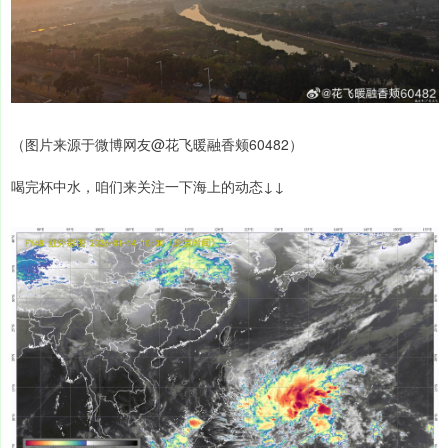
（图片来源于微博网友@花飞暖融香颊60482）
喝完杯中水，咱们来关注一下海上的动态↓↓