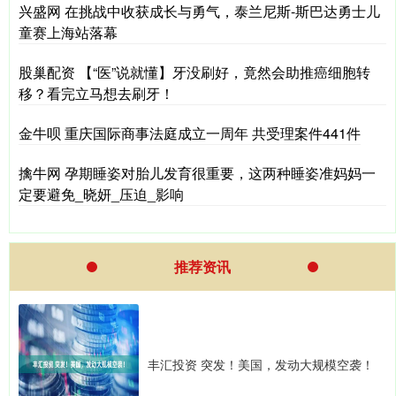
兴盛网 在挑战中收获成长与勇气，泰兰尼斯-斯巴达勇士儿
童赛上海站落幕
股巢配资 【“医”说就懂】牙没刷好，竟然会助推癌细胞转
移？看完立马想去刷牙！
金牛呗 重庆国际商事法庭成立一周年 共受理案件441件
擒牛网 孕期睡姿对胎儿发育很重要，这两种睡姿准妈妈一
定要避免_晓妍_压迫_影响
推荐资讯
丰汇投资 突发！美国，发动大规模空袭！