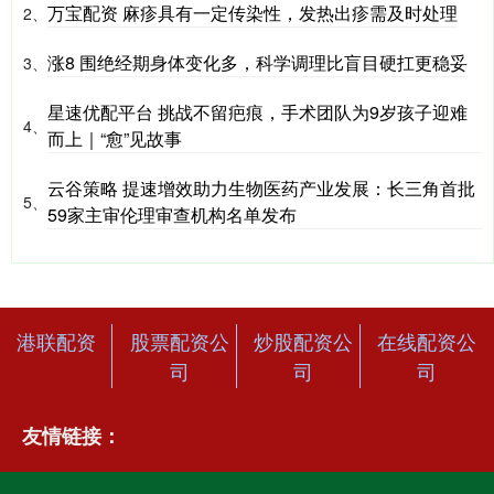
万宝配资 麻疹具有一定传染性，发热出疹需及时处理
2、
涨8 围绝经期身体变化多，科学调理比盲目硬扛更稳妥
3、
星速优配平台 挑战不留疤痕，手术团队为9岁孩子迎难
4、
而上｜“愈”见故事
云谷策略 提速增效助力生物医药产业发展：长三角首批
5、
59家主审伦理审查机构名单发布
港联配资
股票配资公
炒股配资公
在线配资公
司
司
司
友情链接：