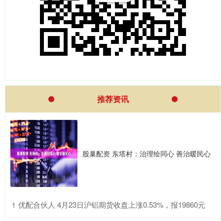
推荐资讯
股巢配资 东塔村：治理绘同心 善治暖民心
​优配合伙人 4月23日沪铝期货收盘上涨0.53%，报19860元
1