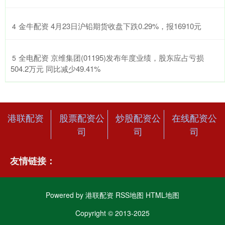
​金牛配资 4月23日沪铅期货收盘下跌0.29%，报16910元
4
​全电配资 京维集团(01195)发布年度业绩，股东应占亏损
5
504.2万元 同比减少49.41%
港联配资
股票配资公
炒股配资公
在线配资公
司
司
司
友情链接：
Powered by
港联配资
RSS地图
HTML地图
Copyright
© 2013-2025