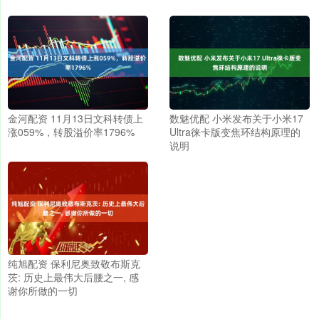
金河配资 11月13日文科转债上
数魅优配 小米发布关于小米17
涨059%，转股溢价率1796%
Ultra徕卡版变焦环结构原理的
说明
纯旭配资 保利尼奥致敬布斯克
茨: 历史上最伟大后腰之一, 感
谢你所做的一切