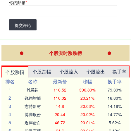
你的邮箱
*
提交评论
个股实时涨跌榜
个股跌幅
个股流入
个股流出
换手率
个股涨幅
排名
名称
最新价
涨幅
换手率
1
N展芯
116.52
396.89%
79.39%
2
锐翔智能
110.02
20.21%
16.80%
3
志特新材
14.8
20.03%
14.18%
4
博腾股份
20.44
20.02%
14.77%
5
近岸蛋白
46.72
20.01%
5.62%
6
毕得医药
61.6
20.01%
6.12%