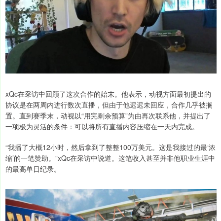
xQc在采访中回顾了这次合作的始末。他表示，动视方面最初提出的
协议是在两周内进行数次直播，但由于他迟迟未回应，合作几乎被搁
置。直到赛季末，动视以“用完剩余预算”为由再次联系他，并提出了
一项极为灵活的条件：可以将所有直播内容压缩在一天内完成。
“我播了大概12小时，然后拿到了整整100万美元。这是我接过的最‘浓
缩’的一笔赞助。”xQc在采访中说道。这笔收入甚至并非他职业生涯中
的最高单日纪录。