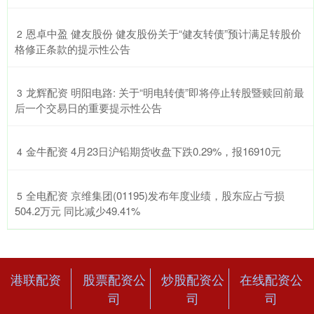
​恩卓中盈 健友股份 健友股份关于“健友转债”预计满足转股价
2
格修正条款的提示性公告
​龙辉配资 明阳电路: 关于“明电转债”即将停止转股暨赎回前最
3
后一个交易日的重要提示性公告
​金牛配资 4月23日沪铅期货收盘下跌0.29%，报16910元
4
​全电配资 京维集团(01195)发布年度业绩，股东应占亏损
5
504.2万元 同比减少49.41%
港联配资
股票配资公
炒股配资公
在线配资公
司
司
司