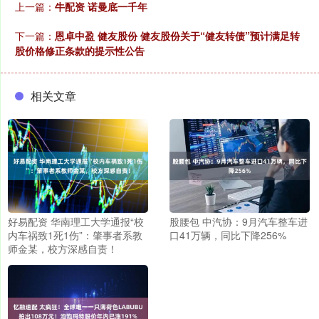
上一篇：
牛配资 诺曼底一千年
下一篇：
恩卓中盈 健友股份 健友股份关于“健友转债”预计满足转
股价格修正条款的提示性公告
相关文章
好易配资 华南理工大学通报“校
股腰包 中汽协：9月汽车整车进
内车祸致1死1伤”：肇事者系教
口41万辆，同比下降256%
师金某，校方深感自责！