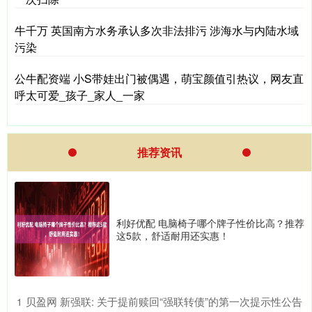
牛千万 英国南方水务承认多次非法排污 涉海水与内陆水域
污染
公牛配资端 小S带娃出门被偶遇，萌宝颜值引热议，网友直
呼太可爱_孩子_家人_一家
推荐资讯
利好优配 电脑椅子哪个牌子性价比高？推荐
这5款，舒适耐用还实惠！
​贝盈网 新强联: 关于提前赎回“强联转债”的第一次提示性公告
1