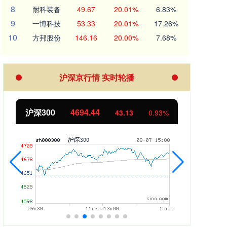
8
耐科装备
49.67
20.01%
6.83%
9
一博科技
53.33
20.01%
17.26%
10
方邦股份
146.16
20.00%
7.68%
沪深京行情 实时轮播
沪深300
4694.44
北证
43.13
0.93%