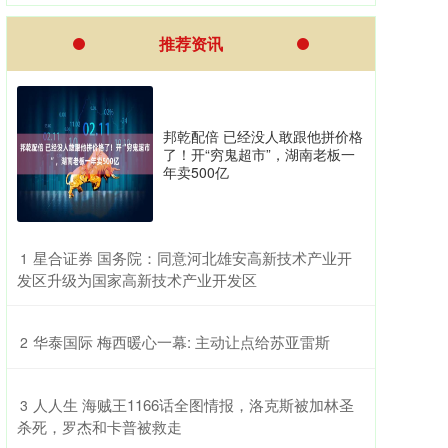
推荐资讯
邦乾配倍 已经没人敢跟他拼价格
了！开“穷鬼超市”，湖南老板一
年卖500亿
​星合证券 国务院：同意河北雄安高新技术产业开
1
发区升级为国家高新技术产业开发区
​华泰国际 梅西暖心一幕: 主动让点给苏亚雷斯
2
​人人生 海贼王1166话全图情报，洛克斯被加林圣
3
杀死，罗杰和卡普被救走