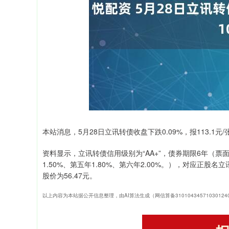
上证指数
3940.04
164.40
2.13%
39.68
本站消息，5月28日立讯转债收盘下跌0.09%，报113.1元/
资料显示，立讯转债信用级别为“AA+”，债券期限6年（票面利率
1.50%、第五年1.80%、第六年2.00%。），对应正股名
股价为56.47元。
以上内容为本站据公开信息整理，由AI算法生成（网信算备3101043457103012