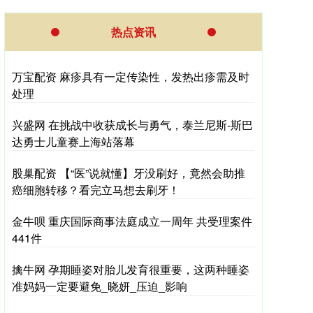
热点资讯
万宝配资 麻疹具有一定传染性，发热出疹需及时
处理
兴盛网 在挑战中收获成长与勇气，泰兰尼斯-斯巴
达勇士儿童赛上海站落幕
股巢配资 【“医”说就懂】牙没刷好，竟然会助推
癌细胞转移？看完立马想去刷牙！
金牛呗 重庆国际商事法庭成立一周年 共受理案件
441件
擒牛网 孕期睡姿对胎儿发育很重要，这两种睡姿
准妈妈一定要避免_晓妍_压迫_影响