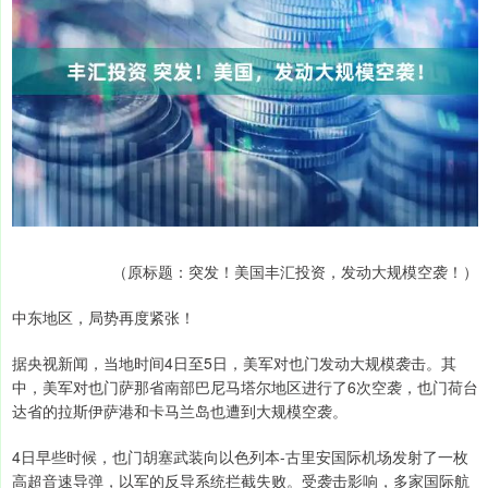
（原标题：突发！美国丰汇投资，发动大规模空袭！）
中东地区，局势再度紧张！
据央视新闻，当地时间4日至5日，美军对也门发动大规模袭击。其
中，美军对也门萨那省南部巴尼马塔尔地区进行了6次空袭，也门荷台
达省的拉斯伊萨港和卡马兰岛也遭到大规模空袭。
4日早些时候，也门胡塞武装向以色列本-古里安国际机场发射了一枚
高超音速导弹，以军的反导系统拦截失败。受袭击影响，多家国际航