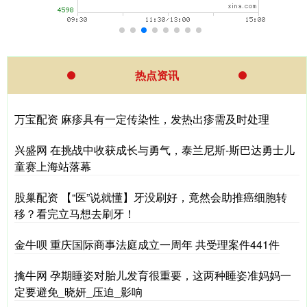
热点资讯
万宝配资 麻疹具有一定传染性，发热出疹需及时处理
兴盛网 在挑战中收获成长与勇气，泰兰尼斯-斯巴达勇士儿
童赛上海站落幕
股巢配资 【“医”说就懂】牙没刷好，竟然会助推癌细胞转
移？看完立马想去刷牙！
金牛呗 重庆国际商事法庭成立一周年 共受理案件441件
擒牛网 孕期睡姿对胎儿发育很重要，这两种睡姿准妈妈一
定要避免_晓妍_压迫_影响