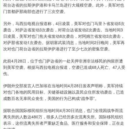
荷台达省的拉斯伊萨港和卡马兰岛进行大规模空袭。此外，美军对也
门首都萨那南部也进行了三次空袭。
另外，马西拉电视台报道称，4日凌晨，美军对也门马里卜省发动5次
袭击，对萨达省发动3次袭击，对荷台达省发动2次袭击。当地时间3
日凌晨，美军对也门焦夫省发动8次袭击，对阿姆兰省发动3次袭击，
对萨那省发动1次袭击。据胡塞武装消息，当地时间2日晚间，美军再
次对也门荷台达省的拉斯伊萨港进行了至少七次的密集空袭。
此前4月28日，位于也门萨达省的一处关押非洲非法移民的拘留所遭
到美军空袭。根据马西拉电视台报道，空袭已造成68人死亡、47人受
伤。
伊朗外交部发言人巴加埃在当地时间4月28日发表声明称，美军持续
对也门各地的民用目标、关键基础设施以及民众住所发动袭击，已造
成数百名无辜民众丧生，美国的行为已构成“战争罪”。
据联合国国际移民组织当地时间4月30日消息，也门全境因战争而流
离失所的人数达480万，很多人已经历多次流离失所。国际移民组织
表示，这些流离失所者严重缺乏食品、医疗服务和安全保障，正在走