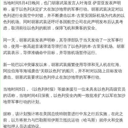
当地时间5月4日晚间，也门胡塞武装发言人叶海亚·萨雷亚发表声明
称，鉴于以色列决定扩大在加沙地带的军事行动。胡塞武装决定对以
色列进行全面空中封锁，并不断袭击以本-古里安国际机场为代表的以
色列机场。同时胡塞武装还呼吁各国航空公司在此声明发布后认真考
虑，取消前往以色列的航班，保障飞机和乘客的安全。
同一天，胡塞武装发表声明称，其导弹部队于当天发动了一次军事行
动，使用一枚高超音速弹道导弹打击了以色列的本-古里安机场。胡塞
武装表示，导弹准确命中目标，并导致机场暂停运行。
新一轮巴以冲突爆发以来，胡塞武装频繁使用导弹和无人机在红海、
阿拉伯海等海域袭击“关联以色列”的船只，并不时对以陆上目标发动
袭击。胡塞武装要求以色列停止在加沙地带的军事行动。
当地时间5日，《以色列时报》等媒体援引一位未具名以色列高级官员
的话称，当地时间4日深夜，以色列安全内阁一致批准扩大以军在加沙
地带军事行动的计划。
据称，该计划预计将在美国总统特朗普进行中东之行后实施，在此之
前，以方将努力与巴勒斯坦伊斯兰抵抗运动（哈马斯）就停火和交换
被扣押人员达成协议。