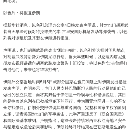
向绝境。
以色列：将报复伊朗
据新华社消息，以色列总理办公室4日晚发表声明说，针对也门胡塞武
装当天早些时候对特拉维夫的本-古里安国际机场发动导弹袭击，以色
列将对该组织及其盟友伊朗进行报复。
声明说，也门胡塞武装的袭击“源自伊朗”，以色列将选择时间和地点
对胡塞武装背后势力伊朗采取行动。当天早些时候，以总理内塔尼亚
胡发布视频讲话向胡塞武装发出警告丰汇投资，称以色列“过去曾经打
击过他们，未来也将继续打击”。
伊朗外交部当地时间5月5日就部分国家在也门问题上对伊朗发出指控
发表声明。声明表示，也门人民支持巴勒斯坦人民的行动是他们自己
做出的独立决定，而将其归咎于伊朗是一种误导性和错误说法，其目
的是掩盖以色列在巴勒斯坦犯下的罪行，并为西亚地区进一步的不安
全寻找借口。伊朗外交部强调其尊重各国领土完整和国家主权的原则
立场，谴责美国对也门的军事袭击，此举严重违反了《联合国宪章》
和国际法基本准则。声明指出，这些袭击持续对西亚和红海地区安全
与稳定造成危险后果和影响，伊朗始终呼吁结束在巴勒斯坦发生的种