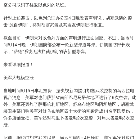
空公司取消了往返以色列的航班。
针对上述袭击，以色列总理办公室4日晚发表声明说，胡塞武装的袭
击“源自伊朗”，将对胡塞武装及其盟友伊朗进行报复。
截至目前，伊朗未对以色列方面的声明进行正面回应。不过，当地时
间5月4日晚，伊朗国防部公布一款新型弹道导弹。伊朗国防部长表
示，“萨德”系统无法拦截伊朗的该新型导弹。
来看详细报道！
美军大规模空袭
当地时间5月5日丰汇投资，据央视新闻援引胡塞武装控制的马西拉电
视台消息，美军对也门萨那省南部巴尼马塔尔地区进行了6次空袭。此
外，美军还轰炸了萨那哈利斯地区、舒乌布地区和阿坦地区，胡塞武
装卫生部门称美军对舒乌布地区四十大街的空袭造成14名平民受伤，
许多店铺受损。美军还对马里卜省发动2次空袭，对焦夫省发动3次空
袭。
此前，据也门胡塞武装消息，当地时间5月4日晚间，美军再次对也门