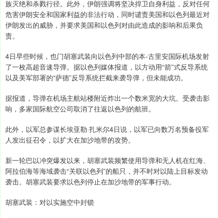
族灭绝和杀戮行径。此外，伊朗强调将坚决捍卫自身利益，反对任何
危害伊朗安全和国家利益的非法行动，同时谴责美国和以色列最近对
伊朗发出的威胁，并要求美国和以色列对由此造成的影响和后果负
责。
4日早些时候，也门胡塞武装向以色列中部的本-古里安国际机场发射
了一枚高超音速导弹。据以色列媒体报道，以方动用“箭”式反导系统
以及美军部署的“萨德”反导系统拦截来袭导弹，但未能成功。
据报道，导弹在机场主航站楼附近炸出一个数米宽的大坑。受袭击影
响，多家国际航空公司取消了往返以色列的航班。
此外，以军总参谋长埃亚勒·扎米尔4日说，以军已向数万名预备役军
人发出征召令，以扩大在加沙地带的攻势。
新一轮巴以冲突爆发以来，胡塞武装频繁使用导弹和无人机在红海、
阿拉伯海等海域袭击“关联以色列”的船只，并不时对以陆上目标发动
袭击。胡塞武装要求以色列停止在加沙地带的军事行动。
胡塞武装：对以实施空中封锁