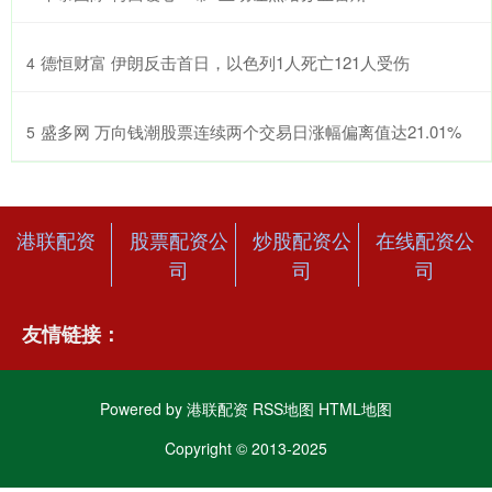
​德恒财富 伊朗反击首日，以色列1人死亡121人受伤
4
​盛多网 万向钱潮股票连续两个交易日涨幅偏离值达21.01%
5
港联配资
股票配资公
炒股配资公
在线配资公
司
司
司
友情链接：
Powered by
港联配资
RSS地图
HTML地图
Copyright
© 2013-2025