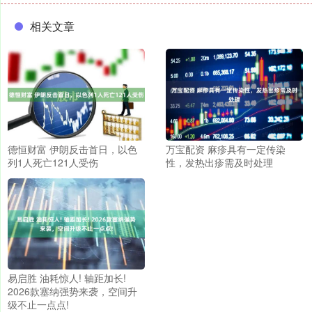
相关文章
德恒财富 伊朗反击首日，以色
万宝配资 麻疹具有一定传染
列1人死亡121人受伤
性，发热出疹需及时处理
易启胜 油耗惊人! 轴距加长!
2026款塞纳强势来袭，空间升
级不止一点点!