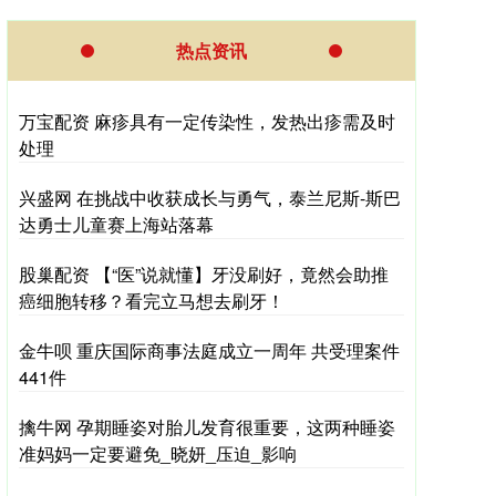
热点资讯
万宝配资 麻疹具有一定传染性，发热出疹需及时
处理
兴盛网 在挑战中收获成长与勇气，泰兰尼斯-斯巴
达勇士儿童赛上海站落幕
股巢配资 【“医”说就懂】牙没刷好，竟然会助推
癌细胞转移？看完立马想去刷牙！
金牛呗 重庆国际商事法庭成立一周年 共受理案件
441件
擒牛网 孕期睡姿对胎儿发育很重要，这两种睡姿
准妈妈一定要避免_晓妍_压迫_影响