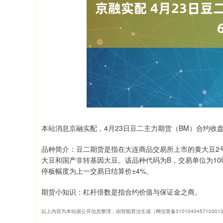
指数
3940.04
深证成指
143
39.68
1.02%
本站消息京融实配，4月23日豆二主力期货（BM）合约收盘上涨
品种简介：豆二期货是指在大连商品交易所上市的黄大豆2
大豆和国产非转基因大豆。该品种代码为B，交易单位为10
停板幅度为上一交易日结算价±4%。
期货小知识：杠杆倍数是指合约价值与保证金之商。
以上内容为本站据公开信息整理，由智能算法生成（网信算备310104345710301