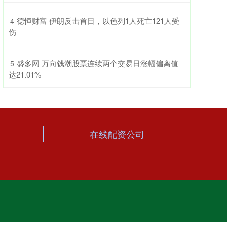
​德恒财富 伊朗反击首日，以色列1人死亡121人受
4
伤
​盛多网 万向钱潮股票连续两个交易日涨幅偏离值
5
达21.01%
在线配资公司