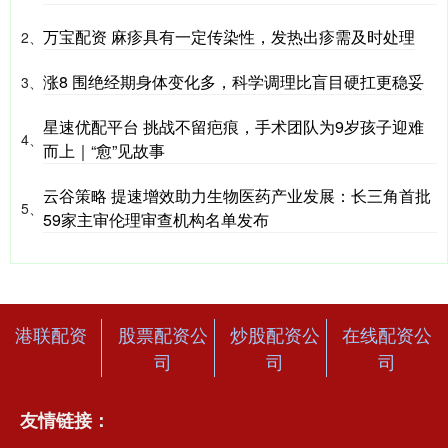
万宝配资 麻疹具有一定传染性，发热出疹需及时处理
2、
涨8 围绝经期身体变化多，科学调理比盲目硬扛更稳妥
3、
星速优配平台 挑战不留疤痕，手术团队为9岁孩子迎难
4、
而上｜“愈”见故事
云谷策略 提速增效助力生物医药产业发展：长三角首批
5、
59家主审伦理审查机构名单发布
港联配资
股票配资公
炒股配资公
在线配资公
司
司
司
友情链接：