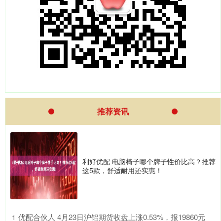
推荐资讯
利好优配 电脑椅子哪个牌子性价比高？推荐
这5款，舒适耐用还实惠！
​优配合伙人 4月23日沪铝期货收盘上涨0.53%，报19860元
1