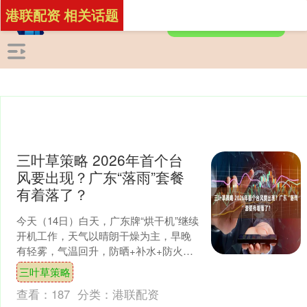
港联配资 相关话题
三叶草策略 2026年首个台
风要出现？广东“落雨”套餐
有着落了？
今天（14日）白天，广东牌“烘干机”继续
开机工作，天气以晴朗干燥为主，早晚
有轻雾，气温回升，防晒+补水+防火已
成为近期的日常操作三件套。此时此
三叶草策略
刻，你喝了几杯水了....
查看：
187
分类：
港联配资